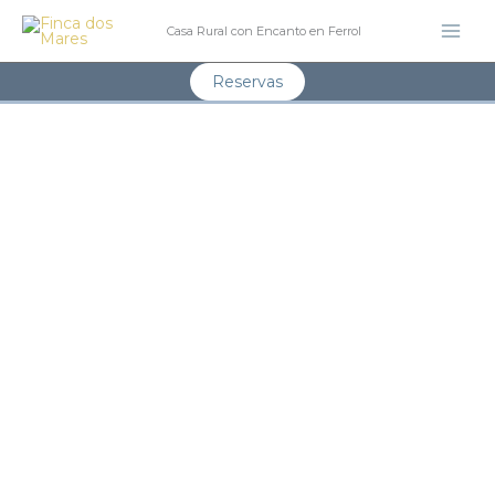
Skip
Casa Rural con Encanto en Ferrol
to
content
Reservas