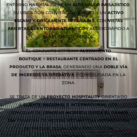
ENTORNO NATURAL TIENE UN
ALTO VALOR PAISAJÍSTICO
.
SU UBICACIÓN CONVIERTE LA FINCA EN UN
ACTIVO
ESCASO Y DIFÍCILMENTE REPLICABLE
, CON
VISTAS
ABIERTAS AL ENTORNO ATLÁNTICO
Y ACCESO RÁPIDO A
LAS PLAYAS DE FERROL.
EL CONJUNTO COMBINA
ALOJAMIENTO
BOUTIQUE
Y
RESTAURANTE CENTRADO EN EL
PRODUCTO Y LA BRASA
, GENERANDO UNA
DOBLE VÍA
DE INGRESOS YA OPERATIVA
Y CONSOLIDADA EN LA
ZONA.
SE TRATA DE UN
PROYECTO HOSPITALITY
ORIENTADO
A
CLIENTE NACIONAL E INTERNACIONAL
, CON
CAPACIDAD DE
GENERAR INGRESOS DESDE EL PRIMER
DÍA
Y MARGEN DE MEJORA MEDIANTE LA OPTIMIZACIÓN
DE PRECIOS, OCUPACIÓN Y EXPLOTACIÓN
GASTRONÓMICA.