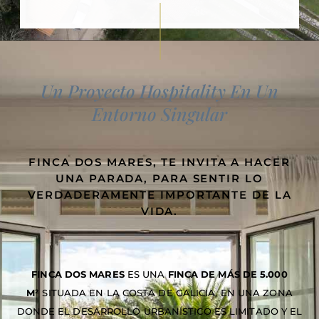
Un Proyecto Hospitality En Un
Entorno Singular
FINCA DOS MARES, TE INVITA A HACER
UNA PARADA, PARA SENTIR LO
VERDADERAMENTE IMPORTANTE DE LA
VIDA.
FINCA DOS MARES
ES UNA
FINCA DE MÁS DE 5.000
M²
SITUADA EN LA COSTA DE GALICIA, EN UNA ZONA
DONDE EL DESARROLLO URBANÍSTICO ES LIMITADO Y EL