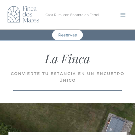
Ir
al
Casa Rural con Encanto en Ferrol
contenido
Reservas
La Finca
CONVIERTE TU ESTANCIA EN UN ENCUETRO
ÚNICO