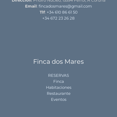
Dirección
: Prioiro Núcleo, 15594 Ferrol, A Coruña
Email
:
fincadosmares@gmail.com
Tlf
:
+34 610 86 61 50
+34 672 23 26 28
Finca dos Mares
RESERVAS
Finca
Habitaciones
Restaurante
Eventos