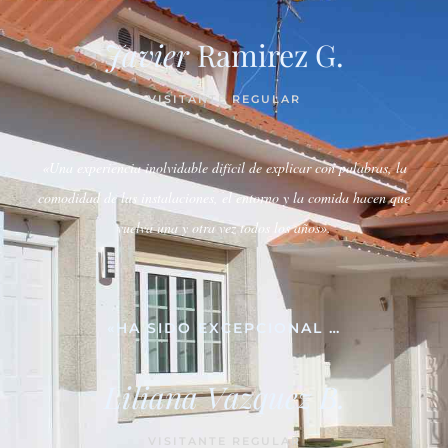
Javier
Ramirez G.
VISITANTE REGULAR
«Una experiencia inolvidable difícil de explicar con palabras, la
comodidad de las instalaciones, el entorno y la comida hacen que
vuelva una y otra vez todos los años».
«HA SIDO EXCEPCIONAL …
Liliana Vazquez B.
VISITANTE REGULAR