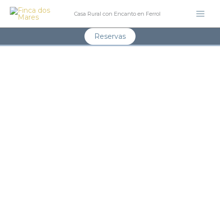
Skip
Casa Rural con Encanto en Ferrol
to
content
Reservas