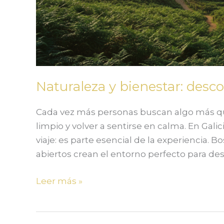
Naturaleza y bienestar: desco
Cada vez más personas buscan algo más que
limpio y volver a sentirse en calma. En Gal
viaje: es parte esencial de la experiencia. 
abiertos crean el entorno perfecto para d
Leer más »