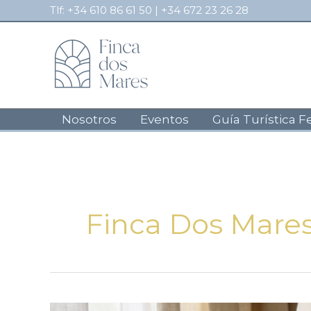
Ir
Tlf:
+34 610 86 61 50
|
+34 672 23 26 28
al
contenido
Nosotros
Eventos
Guía Turística F
Finca Dos Mare