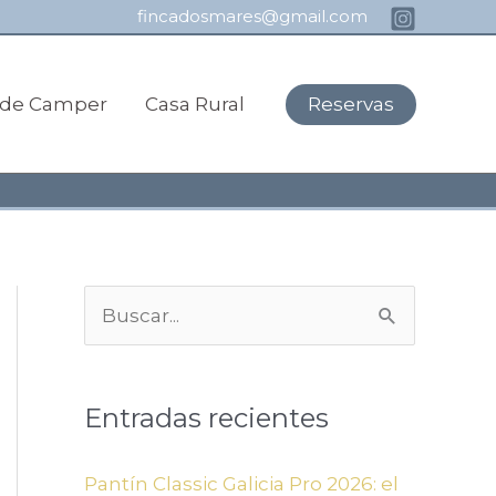
fincadosmares@gmail.com
Reservas
r de Camper
Casa Rural
B
u
s
Entradas recientes
c
a
Pantín Classic Galicia Pro 2026: el