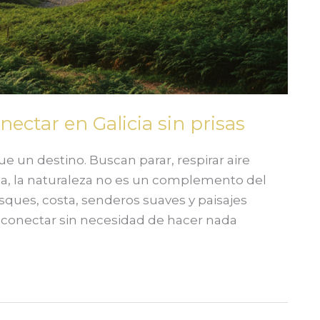
nectar en Galicia sin prisas
 un destino. Buscan parar, respirar aire
icia, la naturaleza no es un complemento del
Bosques, costa, senderos suaves y paisajes
esconectar sin necesidad de hacer nada