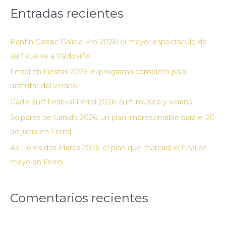
s
Entradas recientes
c
a
Pantín Classic Galicia Pro 2026: el mayor espectáculo de
r
surf vuelve a Valdoviño
p
Ferrol en Fiestas 2026: el programa completo para
o
disfrutar del verano
r
:
Gadis Surf Festival Ferrol 2026: surf, música y verano
Solpores de Canido 2026: un plan imprescindible para el 20
de junio en Ferrol
As Flores dos Mares 2026: el plan que marcará el final de
mayo en Ferrol
Comentarios recientes