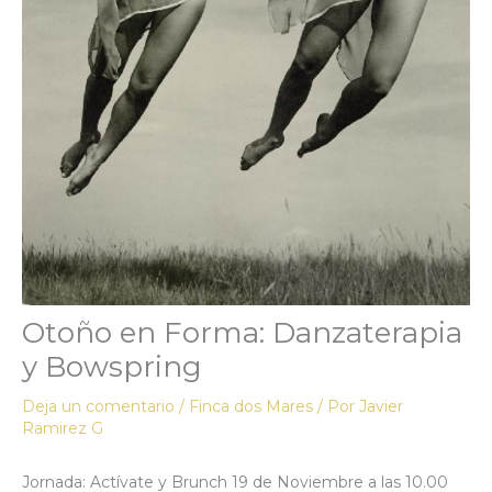
Otoño en Forma: Danzaterapia
y Bowspring
Deja un comentario
/
Finca dos Mares
/ Por
Javier
Ramirez G
Jornada: Actívate y Brunch 19 de Noviembre a las 10.00