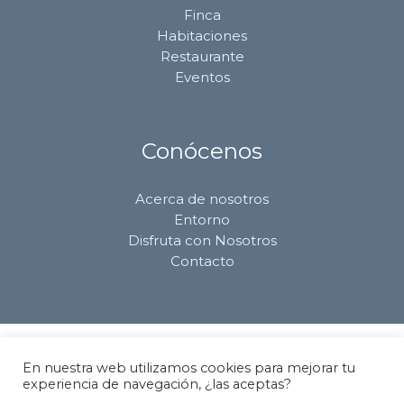
Finca
Habitaciones
Restaurante
Eventos
Conócenos
Acerca de nosotros
Entorno
Disfruta con Nosotros
Contacto
Aviso Legal
En nuestra web utilizamos cookies para mejorar tu
Política de Cookies
experiencia de navegación, ¿las aceptas?
Política de Privacidad