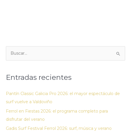
B
u
s
Entradas recientes
c
a
Pantín Classic Galicia Pro 2026: el mayor espectáculo de
r
surf vuelve a Valdoviño
p
Ferrol en Fiestas 2026: el programa completo para
o
disfrutar del verano
r
:
Gadis Surf Festival Ferrol 2026: surf, música y verano